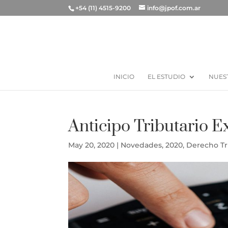
+54 (11) 4515-9200
info@jpof.com.ar
INICIO
EL ESTUDIO
NUES
Anticipo Tributario 
May 20, 2020
|
Novedades
,
2020
,
Derecho Tr