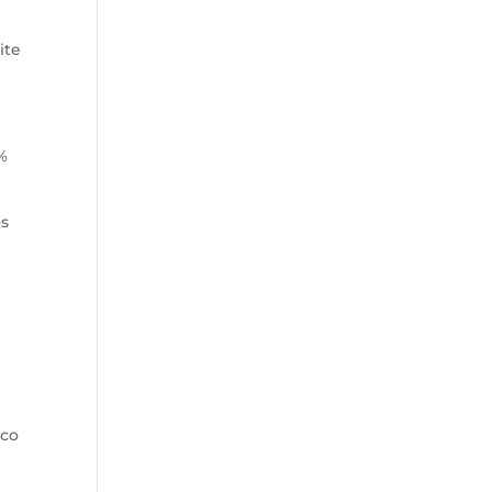
ite
0%
os
s
ico
e