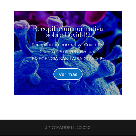
Recopilación normativa
sobre Covid-19
Recopilacion-normativa-Covid-19.-
Cuadro.-25.09.20Download
EMEGENCIA SANITARIA COVID-19
Ver más
JP O'FARRELL ©2020