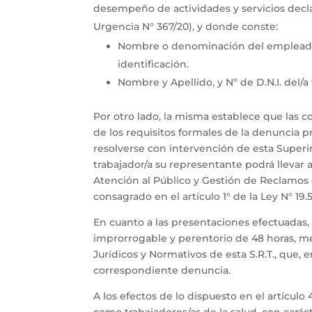
desempeño de actividades y servicios decla
Urgencia N° 367/20), y donde conste:
Nombre o denominación del empleador
identificación.
Nombre y Apellido, y Nº de D.N.I. del/a 
Por otro lado, la misma establece que las 
de los requisitos formales de la denuncia pr
resolverse con intervención de esta Superint
trabajador/a su representante podrá lleva
Atención al Público y Gestión de Reclamos 
consagrado en el artículo 1° de la Ley N° 19.
En cuanto a las presentaciones efectuadas,
improrrogable y perentorio de 48 horas, me
Jurídicos y Normativos de esta S.R.T., que, e
correspondiente denuncia.
A los efectos de lo dispuesto en el artícul
como trabajadores/as de la salud, con cará