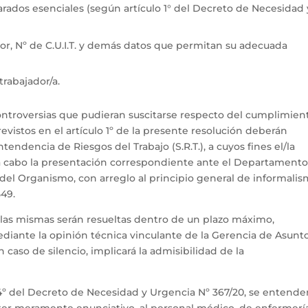
rados esenciales (según artículo 1° del Decreto de Necesidad 
, Nº de C.U.I.T. y demás datos que permitan su adecuada
trabajador/a.
controversias que pudieran suscitarse respecto del cumplimien
evistos en el artículo 1º de la presente resolución deberán
endencia de Riesgos del Trabajo (S.R.T.), a cuyos fines el/la
r a cabo la presentación correspondiente ante el Departament
del Organismo, con arreglo al principio general de informali
549.
 las mismas serán resueltas dentro de un plazo máximo,
diante la opinión técnica vinculante de la Gerencia de Asunt
n caso de silencio, implicará la admisibilidad de la
o 4º del Decreto de Necesidad y Urgencia Nº 367/20, se entende
cter meramente enunciativo, al personal médico, de enfermerí