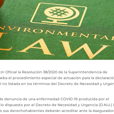
ín Oficial la Resolución 38/2020 de la Superintendencia de
ueba el procedimiento especial de actuación para la declaraci
no listada en los términos del Decreto de Necesidad y Urge
 de denuncia de una enfermedad COVID-19 producida por el
lo dispuesto por el Decreto de Necesidad y Urgencia (D.N.U.) 
as o sus derechohabientes deberán acreditar ante la Asegurado