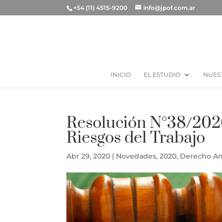
+54 (11) 4515-9200
info@jpof.com.ar
INICIO
EL ESTUDIO
NUES
Resolución N°38/2020
Riesgos del Trabajo
Abr 29, 2020
|
Novedades
,
2020
,
Derecho Am