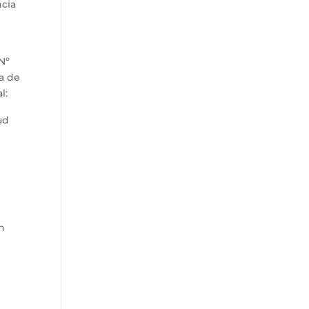
ncia
Nº
ra de
l:
ud
n