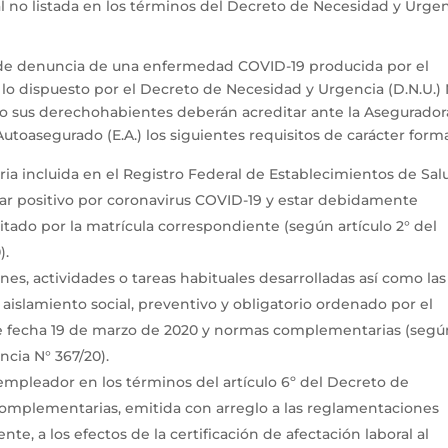
no listada en los términos del Decreto de Necesidad y Urge
 de denuncia de una enfermedad COVID-19 producida por el
lo dispuesto por el Decreto de Necesidad y Urgencia (D.N.U.) 
as o sus derechohabientes deberán acreditar ante la Asegurado
Autoasegurado (E.A.) los siguientes requisitos de carácter forma
ria incluida en el Registro Federal de Establecimientos de Sal
 dar positivo por coronavirus COVID-19 y estar debidamente
litado por la matrícula correspondiente (según artículo 2° del
).
nes, actividades o tareas habituales desarrolladas así como las
 aislamiento social, preventivo y obligatorio ordenado por el
e fecha 19 de marzo de 2020 y normas complementarias (segú
ncia N° 367/20).
empleador en los términos del artículo 6º del Decreto de
omplementarias, emitida con arreglo a las reglamentaciones
te, a los efectos de la certificación de afectación laboral al