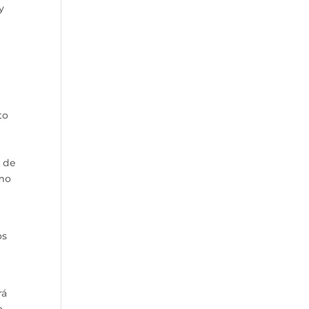
y
to
o de
smo
os
rá
a,