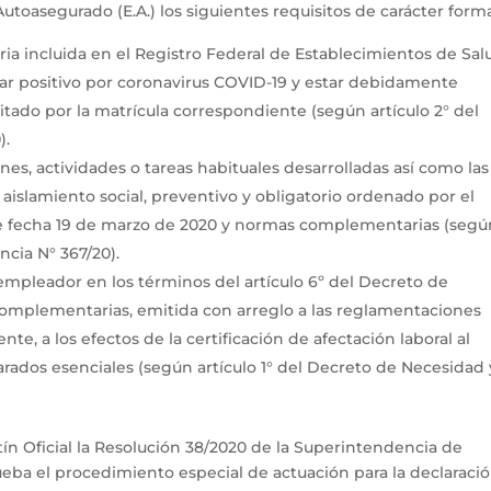
Autoasegurado (E.A.) los siguientes requisitos de carácter forma
ria incluida en el Registro Federal de Establecimientos de Sal
 dar positivo por coronavirus COVID-19 y estar debidamente
litado por la matrícula correspondiente (según artículo 2° del
).
nes, actividades o tareas habituales desarrolladas así como las
 aislamiento social, preventivo y obligatorio ordenado por el
e fecha 19 de marzo de 2020 y normas complementarias (segú
ncia N° 367/20).
empleador en los términos del artículo 6º del Decreto de
omplementarias, emitida con arreglo a las reglamentaciones
te, a los efectos de la certificación de afectación laboral al
rados esenciales (según artículo 1° del Decreto de Necesidad 
ín Oficial la Resolución 38/2020 de la Superintendencia de
ueba el procedimiento especial de actuación para la declaraci