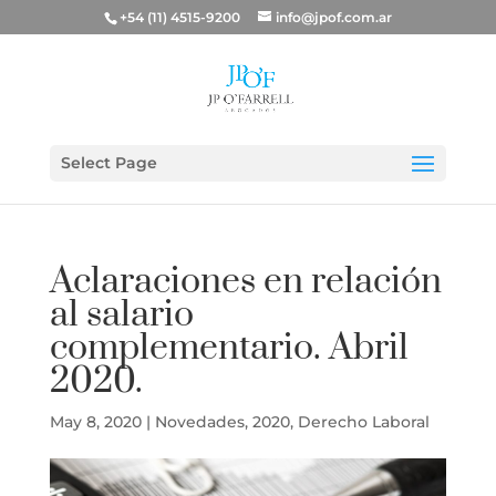
+54 (11) 4515-9200
info@jpof.com.ar
Select Page
Aclaraciones en relación
al salario
complementario. Abril
2020.
May 8, 2020
|
Novedades
,
2020
,
Derecho Laboral