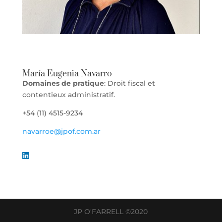
María Eugenia Navarro
Domaines de pratique
: Droit fiscal et
contentieux administratif.
+54 (11) 4515-9234
navarroe
@jpof.com.ar
JP O'FARRELL ©2020