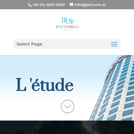
+54 (11) 4515-9200
info@jpof.com.ar
Select Page
L 'étude
;